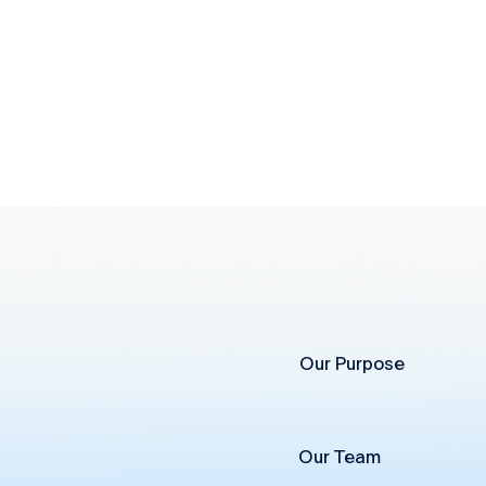
Our Purpose
Our Team